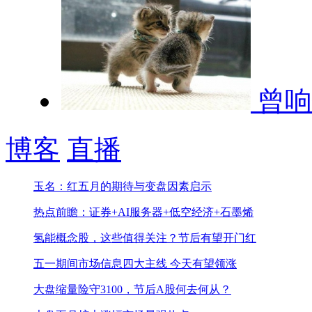
曾响
博客
直播
玉名：红五月的期待与变盘因素启示
热点前瞻：证券+AI服务器+低空经济+石墨烯
氢能概念股，这些值得关注？
节后有望开门红
五一期间市场信息
四大主线 今天有望领涨
大盘缩量险守3100，节后A股何去何从？