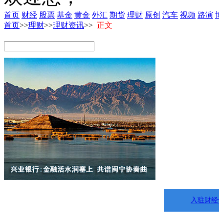
首页
财经
股票
基金
黄金
外汇
期货
理财
原创
汽车
视频
路演
首页
>>
理财
>>
理财资讯
>>
正文
入驻财经