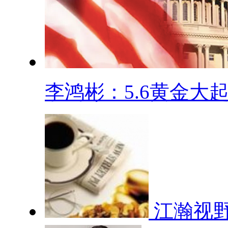
李鸿彬：5.6黄金大起.
江瀚视