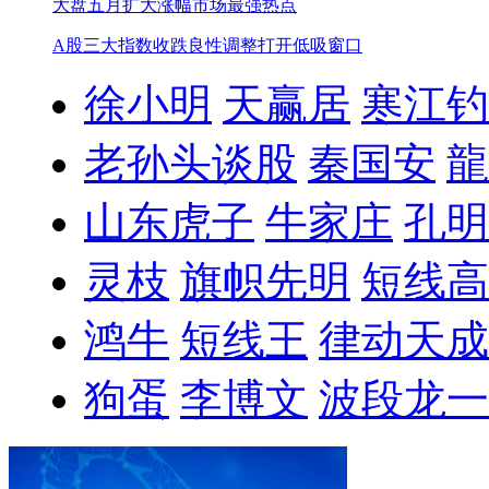
大盘五月扩大涨幅
市场最强热点
A股三大指数收跌
良性调整打开低吸窗口
徐小明
天赢居
寒江钓
老孙头谈股
秦国安
龍
山东虎子
牛家庄
孔明
灵枝
旗帜先明
短线高
鸿牛
短线王
律动天成
狗蛋
李博文
波段龙一