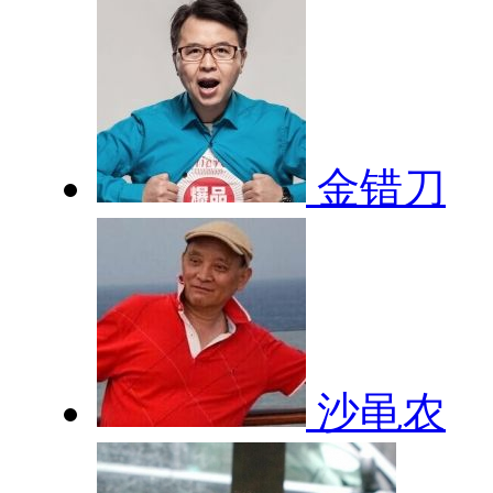
金错刀
沙黾农