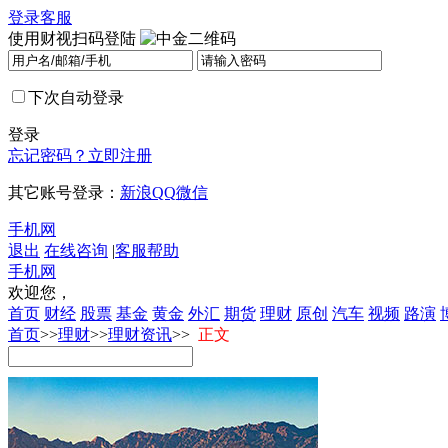
登录
客服
使用财视扫码登陆
下次自动登录
登录
忘记密码？
立即注册
其它账号登录：
新浪
QQ
微信
手机网
退出
在线咨询
|
客服帮助
手机网
欢迎您，
首页
财经
股票
基金
黄金
外汇
期货
理财
原创
汽车
视频
路演
首页
>>
理财
>>
理财资讯
>>
正文