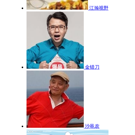
江瀚视野
金错刀
沙黾农