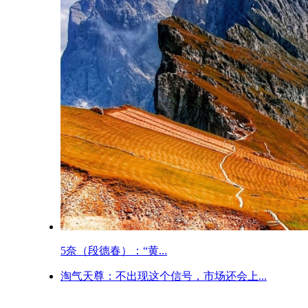
5奈（段德春）：“黄...
淘气天尊：不出现这个信号，市场还会上...