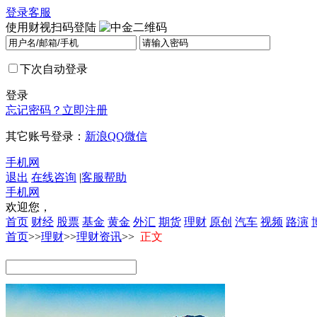
登录
客服
使用财视扫码登陆
下次自动登录
登录
忘记密码？
立即注册
其它账号登录：
新浪
QQ
微信
手机网
退出
在线咨询
|
客服帮助
手机网
欢迎您，
首页
财经
股票
基金
黄金
外汇
期货
理财
原创
汽车
视频
路演
首页
>>
理财
>>
理财资讯
>>
正文