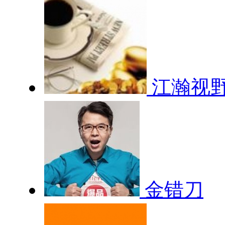
江瀚视
金错刀