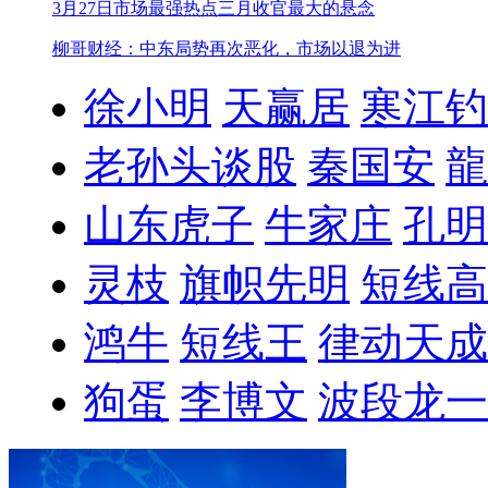
3月27日市场最强热点
三月收官最大的悬念
柳哥财经：中东局势再次恶化，市场以退为进
徐小明
天赢居
寒江钓
老孙头谈股
秦国安
龍
山东虎子
牛家庄
孔明
灵枝
旗帜先明
短线高
鸿牛
短线王
律动天成
狗蛋
李博文
波段龙一