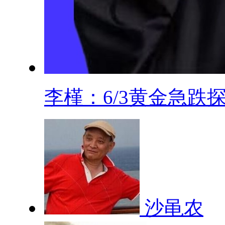
李槿：6/3黄金急跌探.
沙黾农