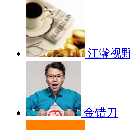
江瀚视
金错刀