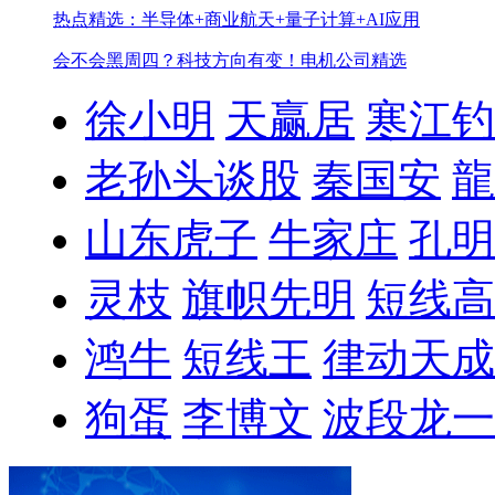
热点精选：半导体+商业航天+量子计算+AI应用
会不会黑周四？科技方向有变！
电机公司精选
徐小明
天赢居
寒江钓
老孙头谈股
秦国安
龍
山东虎子
牛家庄
孔明
灵枝
旗帜先明
短线高
鸿牛
短线王
律动天成
狗蛋
李博文
波段龙一