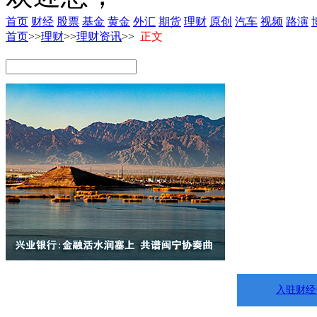
首页
财经
股票
基金
黄金
外汇
期货
理财
原创
汽车
视频
路演
首页
>>
理财
>>
理财资讯
>>
正文
入驻财经