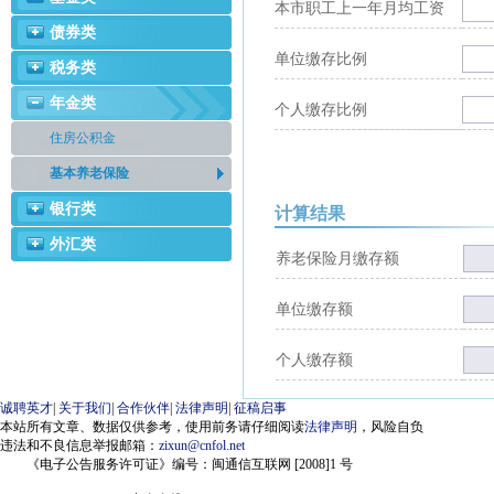
本市职工上一年月均工资
债券类
单位缴存比例
税务类
年金类
个人缴存比例
住房公积金
基本养老保险
银行类
计算结果
外汇类
养老保险月缴存额
单位缴存额
个人缴存额
诚聘英才
|
关于我们
|
合作伙伴
|
法律声明
|
征稿启事
本站所有文章、数据仅供参考，使用前务请仔细阅读
法律声明
，风险自负
违法和不良信息举报邮箱：
zixun@cnfol.net
《电子公告服务许可证》编号：闽通信互联网 [2008]1 号