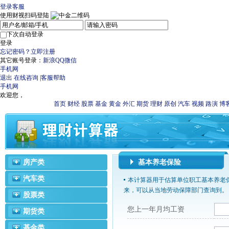
登录
客服
使用财视扫码登陆
下次自动登录
登录
忘记密码？
立即注册
其它账号登录：
新浪
QQ
微信
手机网
退出
在线咨询
|
客服帮助
手机网
欢迎您，
首页
财经
股票
基金
黄金
外汇
期货
理财
原创
汽车
视频
路演
博
房产类
基本养老保险
汽车类
本计算器用于估算单位职工基本养老
来，可以从当地劳动保障部门查询到。
股票类
您上一年月均工资
期货类
基金类